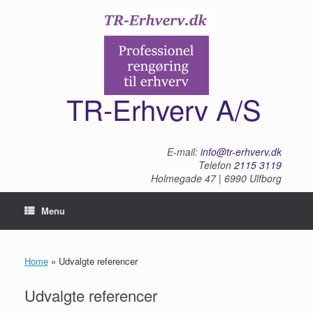
Gå
til
indhold
TR-Erhverv A/S
E-mail:
info@tr-erhverv.dk
Telefon
2115 3119
Holmegade 47 | 6990 Ulfborg
Menu
Home
»
Udvalgte referencer
Udvalgte referencer