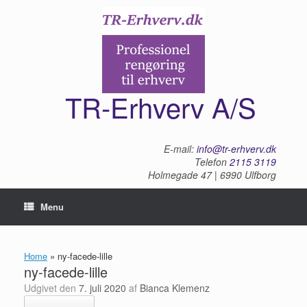
Gå
til
indhold
TR-Erhverv A/S
E-mail:
info@tr-erhverv.dk
Telefon
2115 3119
Holmegade 47 | 6990 Ulfborg
Menu
Home
»
ny-facede-lille
ny-facede-lille
Udgivet den
7. juli 2020
af
Bianca Klemenz