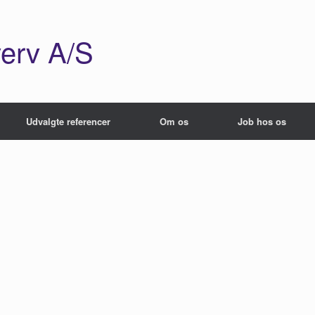
erv A/S
Udvalgte referencer
Om os
Job hos os