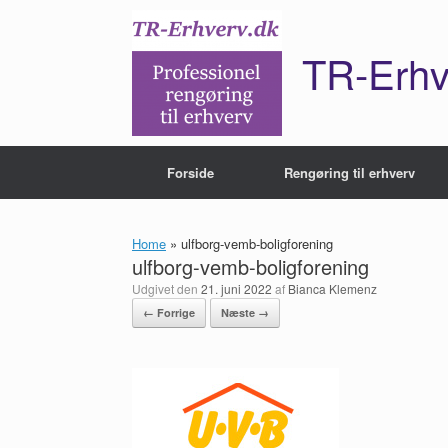
Gå
til
indhold
TR-Erhv
Forside
Rengøring til erhverv
Home
»
ulfborg-vemb-boligforening
ulfborg-vemb-boligforening
Udgivet den
21. juni 2022
af
Bianca Klemenz
← Forrige
Næste →