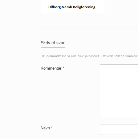
Skriv et svar
Din e-mailadresse vil ikke blive publiceret.
Krævede felter er marker
Kommentar
*
Navn
*