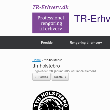
Gå
til
indhold
TR-Erhv
Forside
Rengøring til erhverv
Home
»
tth-holstebro
tth-holstebro
Udgivet den
20. januar 2022
af
Bianca Klemenz
← Forrige
Næste →