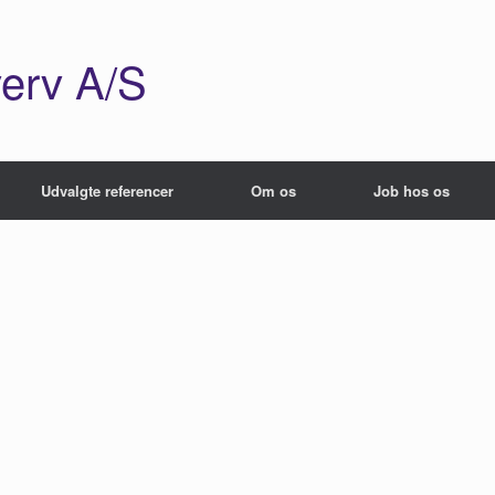
erv A/S
Udvalgte referencer
Om os
Job hos os