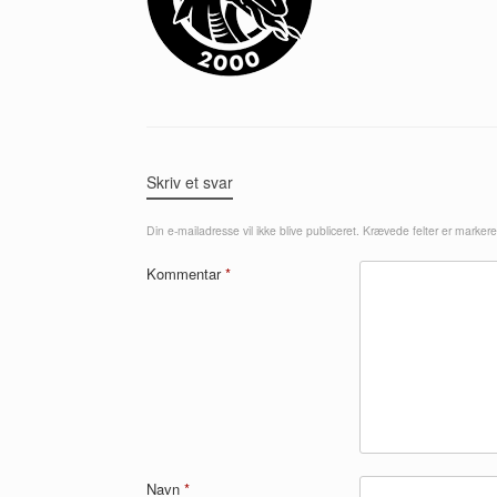
Skriv et svar
Din e-mailadresse vil ikke blive publiceret.
Krævede felter er marker
Kommentar
*
Navn
*