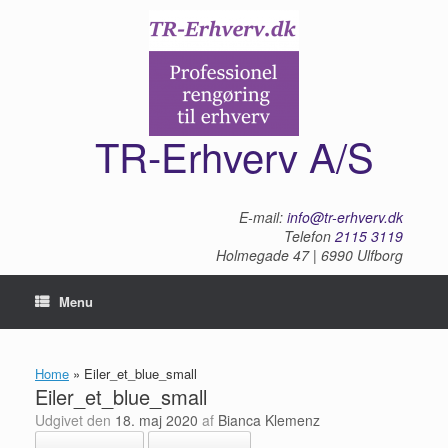
Gå
til
indhold
TR-Erhverv A/S
E-mail:
info@tr-erhverv.dk
Telefon
2115 3119
Holmegade 47 | 6990 Ulfborg
Menu
Home
»
Eiler_et_blue_small
Eiler_et_blue_small
Udgivet den
18. maj 2020
af
Bianca Klemenz