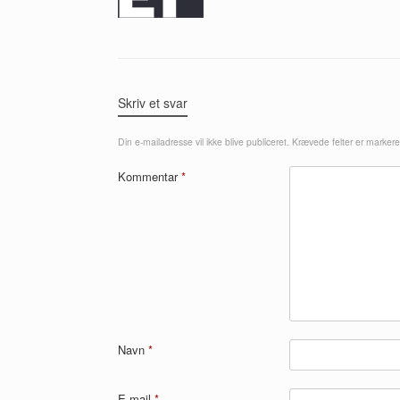
Skriv et svar
Din e-mailadresse vil ikke blive publiceret.
Krævede felter er marker
Kommentar
*
Navn
*
E-mail
*