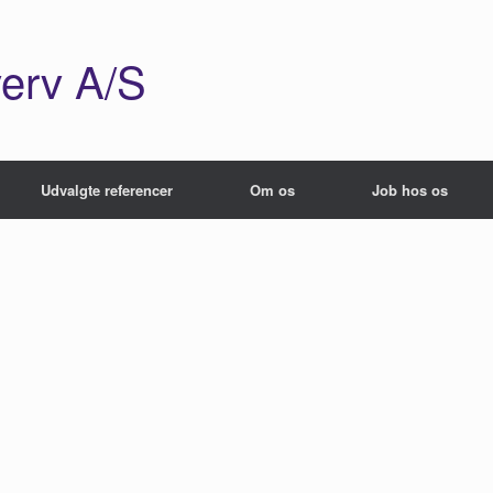
erv A/S
Udvalgte referencer
Om os
Job hos os