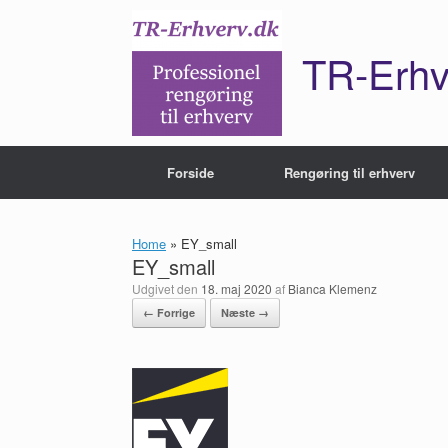
Gå
til
indhold
TR-Erhv
Forside
Rengøring til erhverv
Home
»
EY_small
EY_small
Udgivet den
18. maj 2020
af
Bianca Klemenz
← Forrige
Næste →